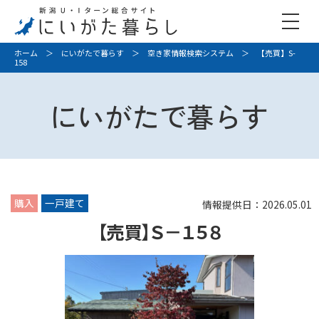
ホーム
＞
にいがたで暮らす
＞
空き家情報検索システム
＞ 【売買】S-
158
にいがたで暮らす
購入
一戸建て
情報提供日：2026.05.01
【売買】Ｓ－１５８