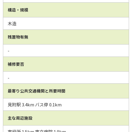
構造・規模
木造
残置物有無
-
補修要否
-
最寄り公共交通機関と所要時間
見附駅 3.4km バス停 0.1km
主な周辺施設
市役所 1.5km 市立病院 1.0km