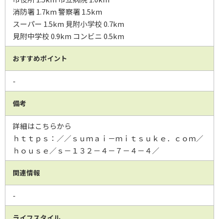
消防署 1.7km 警察署 1.5km
スーパー 1.5km 見附小学校 0.7km
見附中学校 0.9km コンビニ 0.5km
おすすめポイント
-
備考
詳細はこちらから
ｈｔｔｐｓ：／／ｓｕｍａｉ－ｍｉｔｓｕｋｅ．ｃｏｍ／
ｈｏｕｓｅ／ｓ－１３２－４－７－４－４／
関連情報
-
ライフスタイル