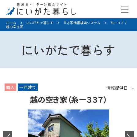
ホーム
＞
にいがたで暮らす
＞
空き家情報検索システム
＞ 糸ー３３７
越の空き家
にいがたで暮らす
購入
一戸建て
情報提供日：-
越の空き家（糸ー３３７）