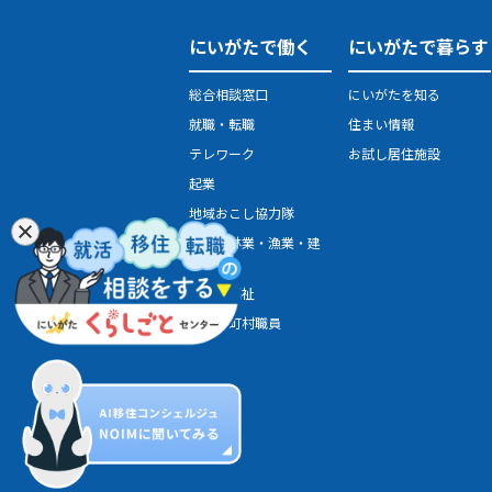
にいがたで働く
にいがたで暮らす
総合相談窓口
にいがたを知る
就職・転職
住まい情報
テレワーク
お試し居住施設
起業
地域おこし協力隊
農業・林業・漁業・建
設業
医療・福祉
県・市町村職員