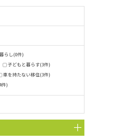
らし(0件)
子どもと暮らす(3件)
車を持たない移住(3件)
件)