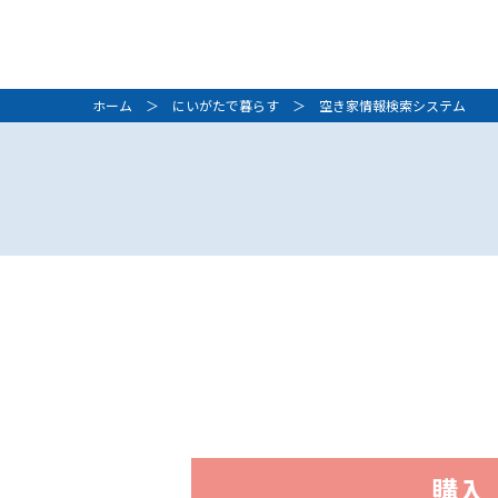
ホーム
＞
にいがたで暮らす
＞ 空き家情報検索システム
購入