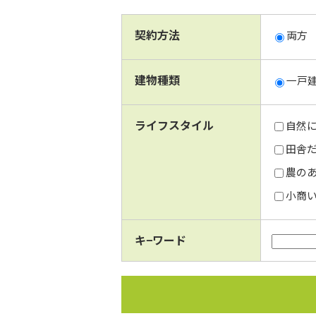
契約方法
両方
建物種類
一戸
ライフスタイル
自然に
田舎だ
農のあ
小商い
キ−ワード