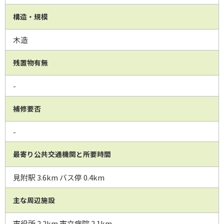
構造・規模
木造
残置物有無
-
補修要否
-
最寄り公共交通機関と所要時間
見附駅 3.6km バス停 0.4km
主な周辺施設
市役所 2.2km 市立病院 2.1km