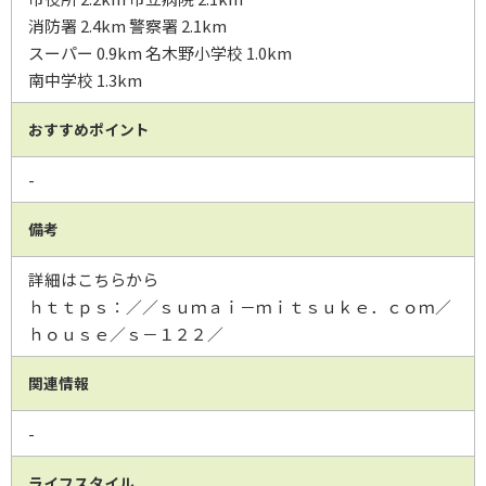
消防署 2.4km 警察署 2.1km
スーパー 0.9km 名木野小学校 1.0km
南中学校 1.3km
おすすめポイント
-
備考
詳細はこちらから
ｈｔｔｐｓ：／／ｓｕｍａｉ－ｍｉｔｓｕｋｅ．ｃｏｍ／
ｈｏｕｓｅ／ｓ－１２２／
関連情報
-
ライフスタイル