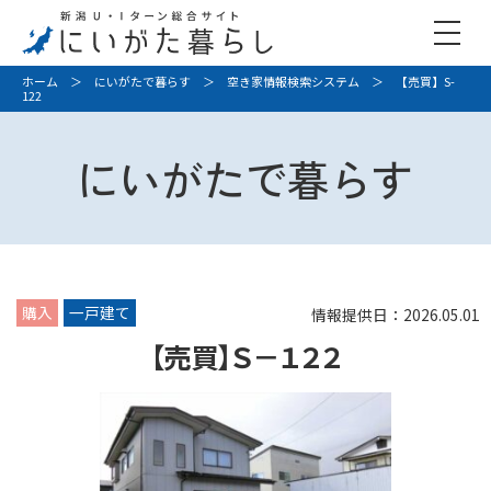
ホーム
＞
にいがたで暮らす
＞
空き家情報検索システム
＞ 【売買】S-
122
にいがたで暮らす
購入
一戸建て
情報提供日：2026.05.01
【売買】Ｓ－１２２