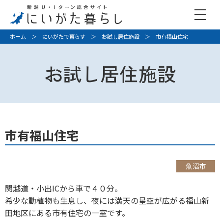
ホーム
＞
にいがたで暮らす
＞
お試し居住施設
＞ 市有福山住宅
お試し居住施設
市有福山住宅
魚沼市
関越道・小出ICから車で４０分。
希少な動植物も生息し、夜には満天の星空が広がる福山新
田地区にある市有住宅の一室です。