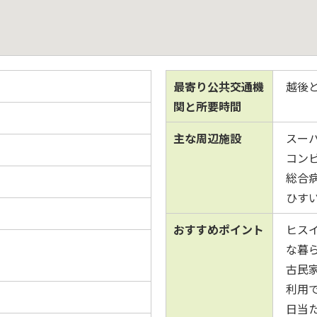
最寄り公共交通機
越後と
関と所要時間
主な周辺施設
スーパ
コンビ
総合病
ひすい
おすすめポイント
ヒス
な暮
古民
利用
日当