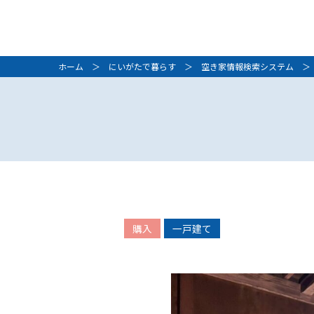
ホーム
＞
にいがたで暮らす
＞
空き家情報検索システム
＞ 
購入
一戸建て