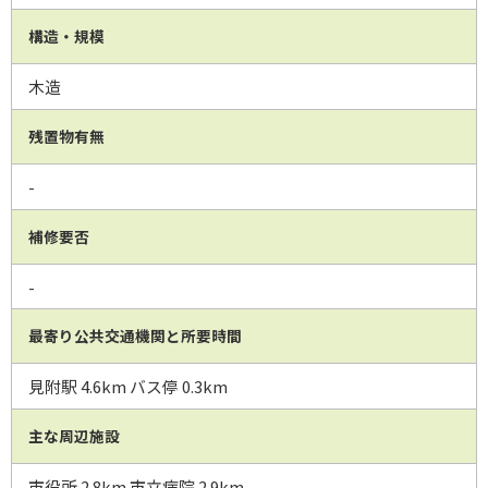
構造・規模
木造
残置物有無
-
補修要否
-
最寄り公共交通機関と所要時間
見附駅 4.6km バス停 0.3km
主な周辺施設
市役所 2.8km 市立病院 2.9km