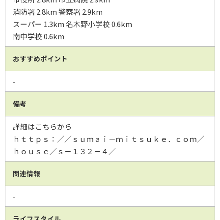
消防署 2.8km 警察署 2.9km
スーパー 1.3km 名木野小学校 0.6km
南中学校 0.6km
おすすめポイント
-
備考
詳細はこちらから
ｈｔｔｐｓ：／／ｓｕｍａｉ－ｍｉｔｓｕｋｅ．ｃｏｍ／
ｈｏｕｓｅ／ｓ－１３２－４／
関連情報
-
ライフスタイル