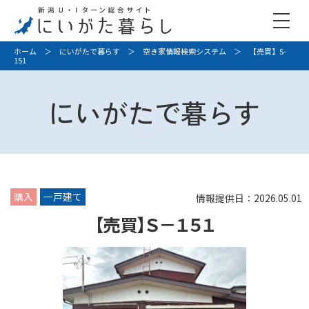
ホーム
＞
にいがたで暮らす
＞
空き家情報検索システム
＞ 【売買】S-
151
にいがたで暮らす
購入
一戸建て
情報提供日：2026.05.01
【売買】Ｓ－１５１