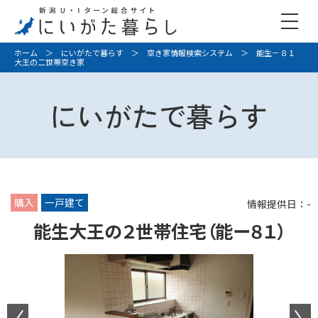
ホーム
＞
にいがたで暮らす
＞
空き家情報検索システム
＞ 能生－８１
大王の二世帯空き家
にいがたで暮らす
購入
一戸建て
情報提供日：-
能生大王の２世帯住宅（能ー８１）