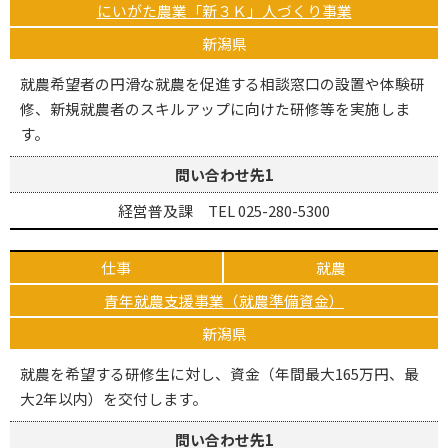
にいがた農業「新３Ｋ」人づくり事業
新潟県
就農希望者の円滑な就農を促進する相談窓口の設置や体験研
修、新規就農者のスキルアップに向けた研修等を実施しま
す。
問い合わせ先1
経営普及課 TEL 025-280-5300
仕事
就農
青年就農支援事業（就農準備資金）
新潟県
就農を希望する研修生に対し、資金（年間最大165万円、最
大2年以内）を交付します。
問い合わせ先1