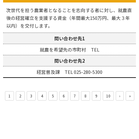
次世代を担う農業者となることを志向する者に対し、就農直
後の経営確立を支援する資金（年間最大150万円、最大３年
以内）を交付します。
問い合わせ先1
就農を希望先の市町村 TEL
問い合わせ先2
経営普及課 TEL 025-280-5300
1
2
3
4
5
6
7
8
9
10
›
»