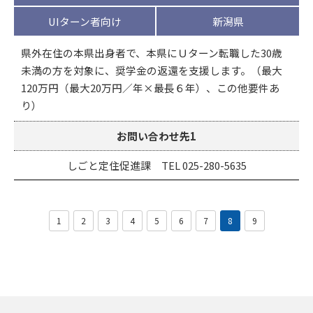
UIターン者向け
新潟県
県外在住の本県出身者で、本県にＵターン転職した30歳
未満の方を対象に、奨学金の返還を支援します。（最大
120万円（最大20万円／年×最長６年）、この他要件あ
り）
お問い合わせ先1
しごと定住促進課 TEL 025-280-5635
1
2
3
4
5
6
7
8
9