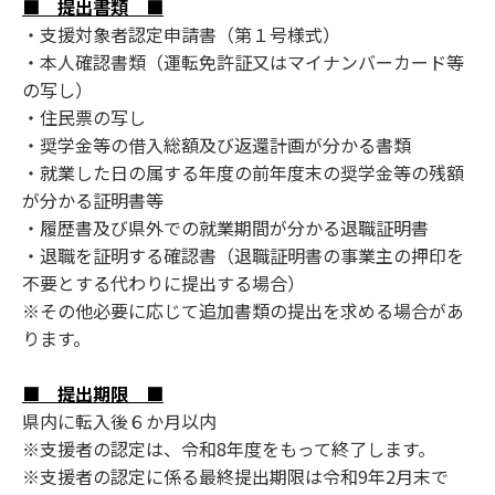
■ 提出書類 ■
・支援対象者認定申請書（第１号様式）
・本人確認書類（運転免許証又はマイナンバーカード等
の写し）
・住民票の写し
・奨学金等の借入総額及び返還計画が分かる書類
・就業した日の属する年度の前年度末の奨学金等の残額
が分かる証明書等
・履歴書及び県外での就業期間が分かる退職証明書
・退職を証明する確認書（退職証明書の事業主の押印を
不要とする代わりに提出する場合）
※その他必要に応じて追加書類の提出を求める場合があ
ります。
■ 提出期限 ■
県内に転入後６か月以内
※支援者の認定は、令和8年度をもって終了します。
※支援者の認定に係る最終提出期限は令和9年2月末で