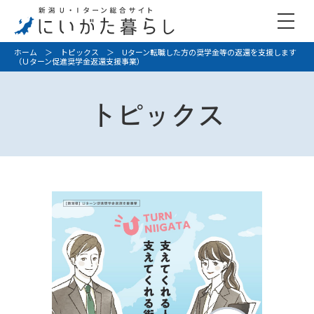
ホーム
＞
トピックス
＞ Uターン転職した方の奨学金等の返還を支援します
（Ｕターン促進奨学金返還支援事業）
トピックス