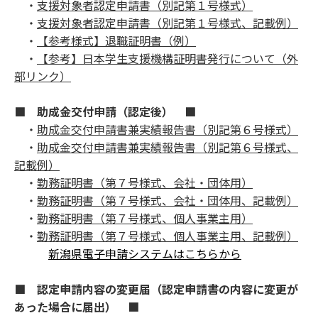
・
支援対象者認定申請書（別記第１号様式）
・
支援対象者認定申請書（別記第１号様式、記載例）
・
【参考様式】退職証明書（例）
・
【参考】日本学生支援機構証明書発行について（外
部リンク）
■ 助成金交付申請（認定後） ■
・
助成金交付申請書兼実績報告書（別記第６号様式）
・
助成金交付申請書兼実績報告書（別記第６号様式、
記載例）
・
勤務証明書（第７号様式、会社・団体用）
・
勤務証明書（第７号様式、会社・団体用、記載例）
・
勤務証明書（第７号様式、個人事業主用）
・
勤務証明書（第７号様式、個人事業主用、記載例）
新潟県電子申請システムはこちらから
■ 認定申請内容の変更届（認定申請書の内容に変更が
あった場合に届出） ■