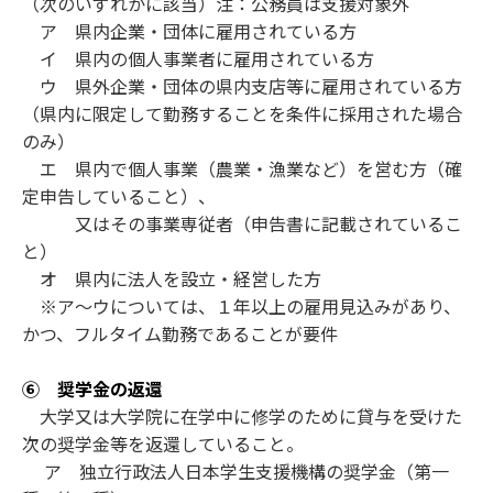
（次のいずれかに該当）注：公務員は支援対象外
ア 県内企業・団体に雇用されている方
イ 県内の個人事業者に雇用されている方
ウ 県外企業・団体の県内支店等に雇用されている方
（県内に限定して勤務することを条件に採用された場合
のみ）
エ 県内で個人事業（農業・漁業など）を営む方（確
定申告していること）、
又はその事業専従者（申告書に記載されているこ
と）
オ 県内に法人を設立・経営した方
※ア～ウについては、１年以上の雇用見込みがあり、
かつ、フルタイム勤務であることが要件
⑥ 奨学金の返還
大学又は大学院に在学中に修学のために貸与を受けた
次の奨学金等を返還していること。
ア 独立行政法人日本学生支援機構の奨学金（第一