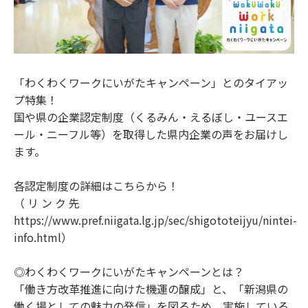
「わくわくワークにいがたキャンペーン」とのタイアッ
プ特集！
国や県の企業認定制度（くるみん・えるぼし・ユースエ
ール・ニーフル等）を取得した県内企業の声をお届けし
ます。
各認定制度の詳細はこちらから！
（ リ ン ク 先
https://www.pref.niigata.lg.jp/sec/shigototeijyu/nintei-
info.html）
◎わくわくワークにいがたキャンペーンとは？
「働き方改革推進に向けた機運の醸成」と、「新潟県の
働く場としての魅力の発信」を図るため、実施している