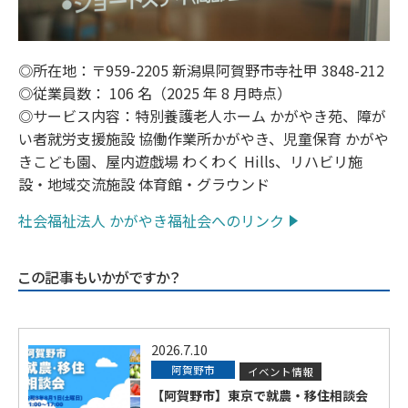
◎所在地：〒959-2205 新潟県阿賀野市寺社甲 3848-212
◎従業員数： 106 名（2025 年 8 月時点）
◎サービス内容：特別養護老人ホーム かがやき苑、障が
い者就労支援施設 協働作業所かがやき、児童保育 かがや
きこども園、屋内遊戯場 わくわく Hills、リハビリ施
設・地域交流施設 体育館・グラウンド
社会福祉法人 かがやき福祉会へのリンク
この記事もいかがですか？
2026.7.10
阿賀野市
イベント情報
【阿賀野市】東京で就農・移住相談会