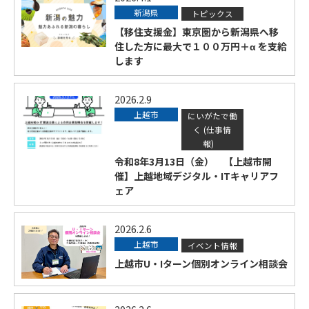
新潟県
トピックス
【移住支援金】東京圏から新潟県へ移
住した方に最大で１００万円＋α を支給
します
2026.2.9
上越市
にいがたで働
く (仕事情
報)
令和8年3月13日（金） 【上越市開
催】上越地域デジタル・ITキャリアフ
ェア
2026.2.6
上越市
イベント情報
上越市U・Iターン個別オンライン相談会