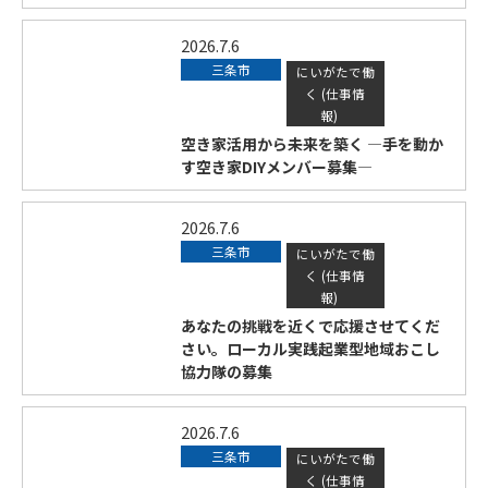
2026.7.6
三条市
にいがたで働
く (仕事情
報)
空き家活用から未来を築く —手を動か
す空き家DIYメンバー募集—
2026.7.6
三条市
にいがたで働
く (仕事情
報)
あなたの挑戦を近くで応援させてくだ
さい。ローカル実践起業型地域おこし
協力隊の募集
2026.7.6
三条市
にいがたで働
く (仕事情