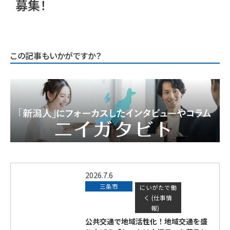
募集！
この記事もいかがですか？
2026.7.6
三条市
にいがたで働
く (仕事情
報)
公共交通で地域活性化！地域交通を盛