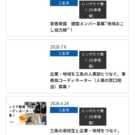
三条市
にいがたで働
く (仕事情
報)
若者帝国 建国メンバー募集”地域おこ
し協力隊”！
2026.7.6
三条市
にいがたで働
く (仕事情
報)
企業・地域を三条の人事部とつなぐ。事
務局コーディネーター（人事の窓口担
当）募集！
2026.4.24
三条市
にいがたで働
く (仕事情
報)
三条の高校生と企業・地域をつなぐ。