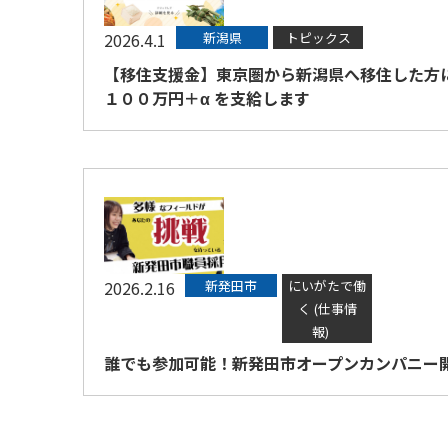
2026.4.1
新潟県
トピックス
【移住支援金】東京圏から新潟県へ移住した方
１００万円＋α を支給します
2026.2.16
新発田市
にいがたで働
く (仕事情
報)
誰でも参加可能！新発田市オープンカンパニー