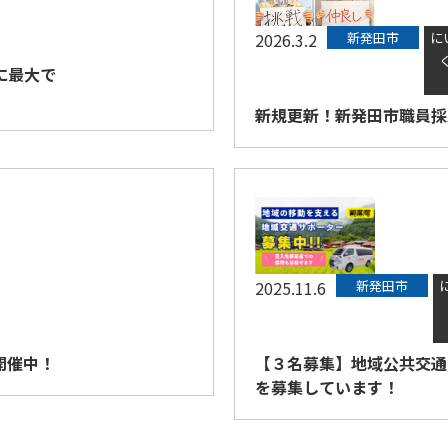
2026.3.2
新発田市
に
に最大で
新規更新！新発田市職員採
2025.11.6
新発田市
開催中！
【３名募集】地域公共交通
を募集しています！