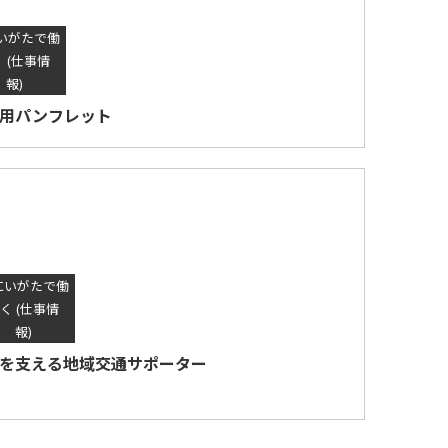
いがたで働
く (仕事情
報)
用パンフレット
にいがたで働
く (仕事情
報)
を支える地域交通サポーター