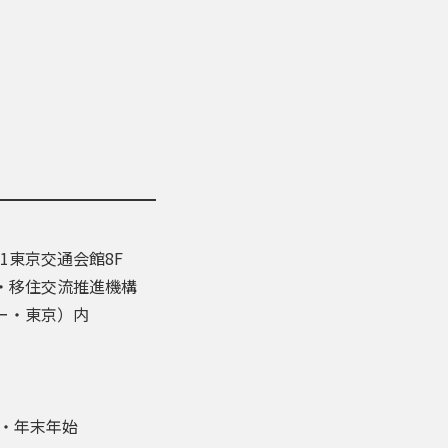
-1東京交通会館8F
・移住交流推進機構
ー・東京）内
盆・年末年始