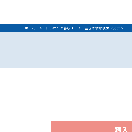
ホーム
＞
にいがたで暮らす
＞ 空き家情報検索システム
購入