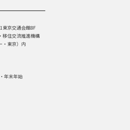
-1東京交通会館8F
・移住交流推進機構
ー・東京）内
盆・年末年始