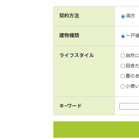
契約方法
両方
建物種類
一戸
ライフスタイル
自然に
田舎だ
農のあ
小商い
キ−ワード