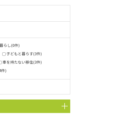
らし(0件)
子どもと暮らす(3件)
車を持たない移住(3件)
件)