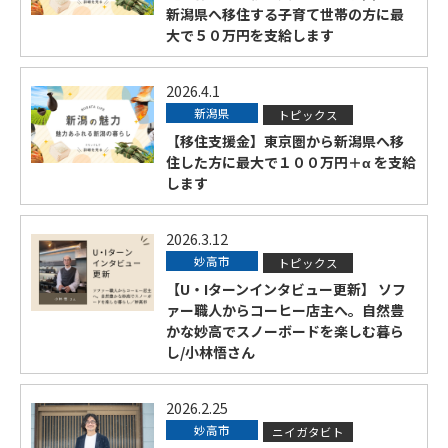
新潟県へ移住する子育て世帯の方に最
大で５０万円を支給します
2026.4.1
新潟県
トピックス
【移住支援金】東京圏から新潟県へ移
住した方に最大で１００万円＋α を支給
します
2026.3.12
妙高市
トピックス
【U・Iターンインタビュー更新】 ソフ
ァー職人からコーヒー店主へ。自然豊
かな妙高でスノーボードを楽しむ暮ら
し/小林悟さん
2026.2.25
妙高市
ニイガタビト