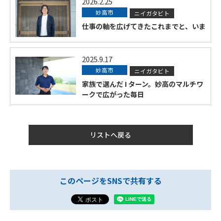
2026.2.25
妙高市
ニイガタビト
仕事の軸を広げてきたこれまでと、いま
2025.9.17
妙高市
ニイガタビト
家族で選んだ I ターン。妙高のマルチワ
ークで広がった毎日
リストへ戻る
このページをSNSで共有する