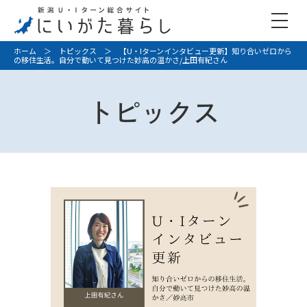
ホーム
＞
トピックス
＞ 【U・Iターンインタビュー更新】知り合いゼロから
の移住生活。自分で動いて見つけた妙高の温かさ/上田有紀さん
トピックス