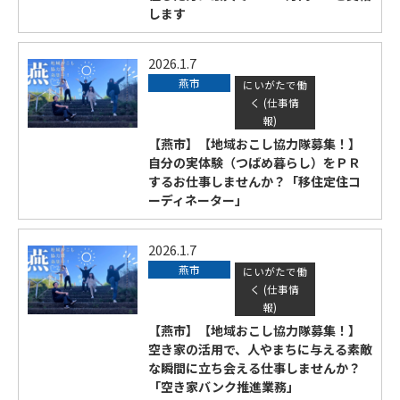
します
2026.1.7
燕市
にいがたで働
く (仕事情
報)
【燕市】【地域おこし協力隊募集！】
自分の実体験（つばめ暮らし）をＰＲ
するお仕事しませんか？「移住定住コ
ーディネーター」
2026.1.7
燕市
にいがたで働
く (仕事情
報)
【燕市】【地域おこし協力隊募集！】
空き家の活用で、人やまちに与える素敵
な瞬間に立ち会える仕事しませんか？
「空き家バンク推進業務」