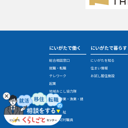
にいがたで働く
にいがたで暮らす
総合相談窓口
にいがたを知る
就職・転職
住まい情報
テレワーク
お試し居住施設
起業
地域おこし協力隊
農業・林業・漁業・建
設業
医療・福祉
県・市町村職員