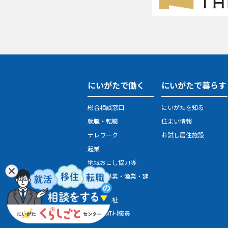
にいがたで働く
にいがたで暮らす
総合相談窓口
にいがたを知る
就職・転職
住まい情報
テレワーク
お試し居住施設
起業
地域おこし協力隊
農業・林業・漁業・建
設業
医療・福祉
県・市町村職員