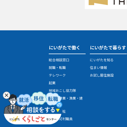
にいがたで働く
にいがたで暮らす
総合相談窓口
にいがたを知る
就職・転職
住まい情報
テレワーク
お試し居住施設
起業
地域おこし協力隊
農業・林業・漁業・建
設業
医療・福祉
県・市町村職員