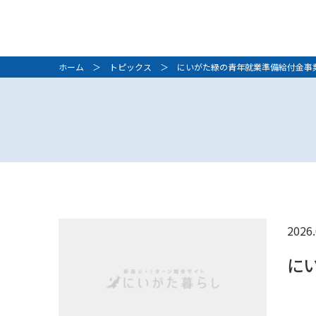
ホーム
＞
トピックス
＞ にいがた緑の青年就業準備給付金事
2026.
に