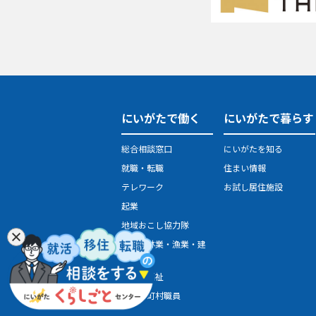
にいがたで働く
にいがたで暮らす
総合相談窓口
にいがたを知る
就職・転職
住まい情報
テレワーク
お試し居住施設
起業
地域おこし協力隊
農業・林業・漁業・建
設業
医療・福祉
県・市町村職員