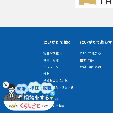
にいがたで働く
にいがたで暮らす
総合相談窓口
にいがたを知る
就職・転職
住まい情報
テレワーク
お試し居住施設
起業
地域おこし協力隊
農業・林業・漁業・建
設業
医療・福祉
県・市町村職員