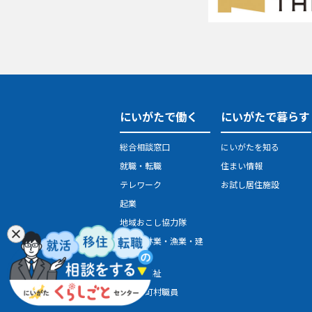
にいがたで働く
にいがたで暮らす
総合相談窓口
にいがたを知る
就職・転職
住まい情報
テレワーク
お試し居住施設
起業
地域おこし協力隊
農業・林業・漁業・建
設業
医療・福祉
県・市町村職員