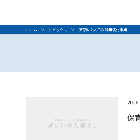
ホーム
＞
トピックス
＞ 保育料２人目以降無償化事業
2026.
保