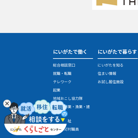
にいがたで働く
にいがたで暮らす
総合相談窓口
にいがたを知る
就職・転職
住まい情報
テレワーク
お試し居住施設
起業
地域おこし協力隊
農業・林業・漁業・建
設業
医療・福祉
県・市町村職員