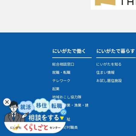
にいがたで働く
にいがたで暮らす
総合相談窓口
にいがたを知る
就職・転職
住まい情報
テレワーク
お試し居住施設
起業
地域おこし協力隊
農業・林業・漁業・建
設業
医療・福祉
県・市町村職員