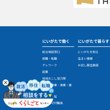
にいがたで働く
にいがたで暮らす
総合相談窓口
にいがたを知る
就職・転職
住まい情報
テレワーク
お試し居住施設
起業
地域おこし協力隊
農業・林業・漁業・建
設業
医療・福祉
県・市町村職員