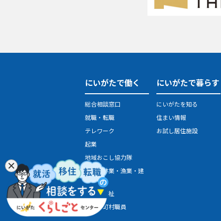
にいがたで働く
にいがたで暮らす
総合相談窓口
にいがたを知る
就職・転職
住まい情報
テレワーク
お試し居住施設
起業
地域おこし協力隊
農業・林業・漁業・建
設業
医療・福祉
県・市町村職員