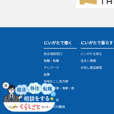
にいがたで働く
にいがたで暮らす
総合相談窓口
にいがたを知る
就職・転職
住まい情報
テレワーク
お試し居住施設
起業
地域おこし協力隊
農業・林業・漁業・建
設業
医療・福祉
県・市町村職員