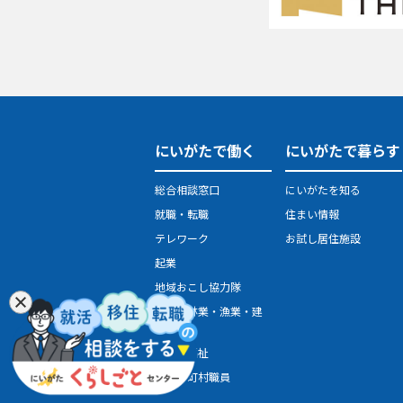
にいがたで働く
にいがたで暮らす
総合相談窓口
にいがたを知る
就職・転職
住まい情報
テレワーク
お試し居住施設
起業
地域おこし協力隊
農業・林業・漁業・建
設業
医療・福祉
県・市町村職員