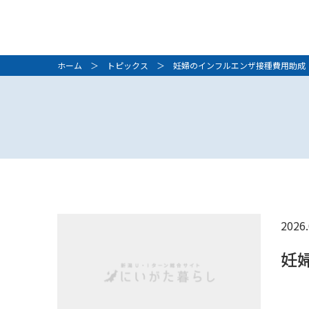
ホーム
＞
トピックス
＞ 妊婦のインフルエンザ接種費用助成
2026.
妊