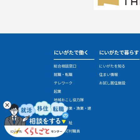
にいがたで働く
にいがたで暮らす
総合相談窓口
にいがたを知る
就職・転職
住まい情報
テレワーク
お試し居住施設
起業
地域おこし協力隊
農業・林業・漁業・建
設業
医療・福祉
県・市町村職員