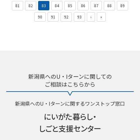
81
82
83
84
85
86
87
88
89
90
91
92
93
›
»
新潟県へのU・Iターンに関しての
ご相談はこちらから
新潟県へのU・Iターンに関するワンストップ窓口
にいがた暮らし・
しごと支援センター