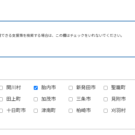
用できる支援策を検索する場合は、この欄はチェックをいれないでください。
関川村
胎内市
新発田市
聖籠町
田上町
加茂市
三条市
見附市
十日町市
津南町
柏崎市
刈羽村