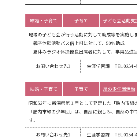
結婚・子育て
子育て
子ども会活動支
地域の子ども会が行う活動に対して助成等を実施し
親子体験活動バス借上料に対して、50％助成
夏休みラジオ体操優良出席者に対して、学用品進呈
お問い合わせ先1
生涯学習課 TEL 0254-47
結婚・子育て
子育て
緑の少年団活動
昭和53年に新潟県第１号として発足した「胎内市緑
「胎内市緑の少年団」は、自然に親しみ、自然の中
す。
お問い合わせ先1
生涯学習課 TEL 0254-47