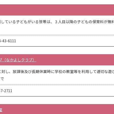
園している子どもがいる世帯は、３人目以降の子どもの保育料が無
43-6111
ブ（なかよしクラブ）
に対し、放課後及び長期休業時に学校の教室等を利用して適切な遊
まで
-2711
室