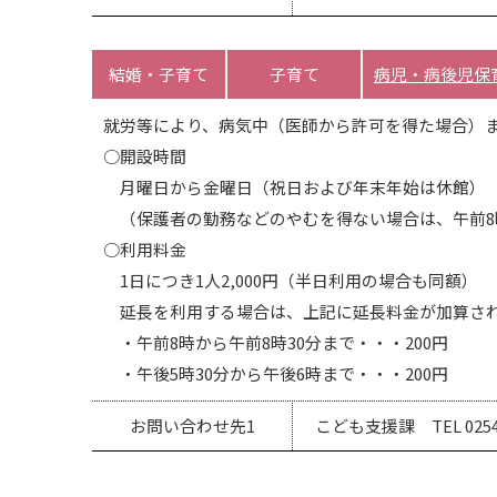
結婚・子育て
子育て
病児・病後児保
就労等により、病気中（医師から許可を得た場合）ま
○開設時間
月曜日から金曜日（祝日および年末年始は休館） 午
（保護者の勤務などのやむを得ない場合は、午前8時
○利用料金
1日につき1人2,000円（半日利用の場合も同額）
延長を利用する場合は、上記に延長料金が加算さ
・午前8時から午前8時30分まで・・・200円
・午後5時30分から午後6時まで・・・200円
お問い合わせ先1
こども支援課 TEL 0254-