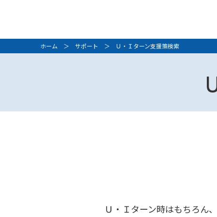
ホーム
＞
サポート
＞ Ｕ・Ｉターン支援策検索
Ｕ・Ｉターン時はもちろん