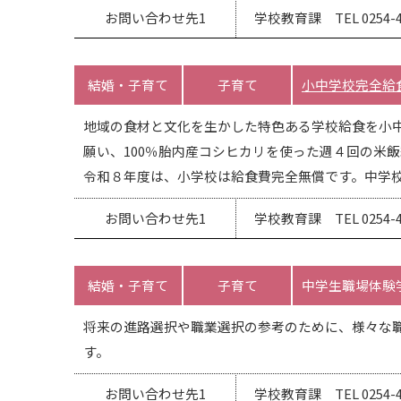
お問い合わせ先1
学校教育課 TEL 0254-47
結婚・子育て
子育て
小中学校完全給
地域の食材と文化を生かした特色ある学校給食を小
願い、100％胎内産コシヒカリを使った週４回の米
令和８年度は、小学校は給食費完全無償です。中学
お問い合わせ先1
学校教育課 TEL 0254-47
結婚・子育て
子育て
中学生職場体験
将来の進路選択や職業選択の参考のために、様々な
す。
お問い合わせ先1
学校教育課 TEL 0254-47