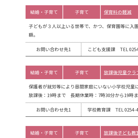
結婚・子育て
子育て
保育料の軽減
子どもが３人以上いる世帯で、かつ、保育園等に入
額。
お問い合わせ先1
こども支援課 TEL 0254-
結婚・子育て
子育て
放課後児童クラ
保護者が就労等により昼間家庭にいない小学校児童
放課後：19時まで 長期休業時：7時30分から19時
お問い合わせ先1
学校教育課 TEL 0254-47
結婚・子育て
子育て
放課後子ども教