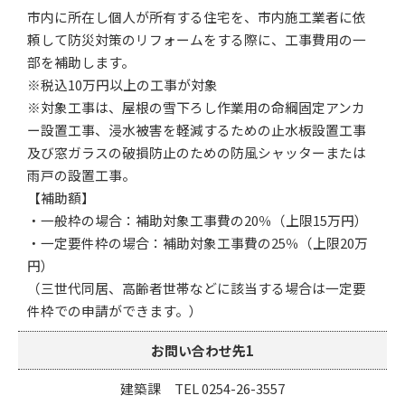
市内に所在し個人が所有する住宅を、市内施工業者に依
頼して防災対策のリフォームをする際に、工事費用の一
部を補助します。
※税込10万円以上の工事が対象
※対象工事は、屋根の雪下ろし作業用の命綱固定アンカ
ー設置工事、浸水被害を軽減するための止水板設置工事
及び窓ガラスの破損防止のための防風シャッターまたは
雨戸の設置工事。
【補助額】
・一般枠の場合：補助対象工事費の20％（上限15万円）
・一定要件枠の場合：補助対象工事費の25％（上限20万
円）
（三世代同居、高齢者世帯などに該当する場合は一定要
件枠での申請ができます。）
お問い合わせ先1
建築課 TEL 0254-26-3557