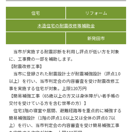
住宅
リフォーム
木造住宅の耐震改修等補助金
新発田市
当市が実施する耐震診断を利用し評点が低い方を対象
に、工事費の一部を補助します。
【耐震改修工事】
当市に登録された耐震設計士が耐震補強設計（評点1.0
以上）を行い、当市判定会の内容審査を受け耐震改修工
事を実施する住宅が対象。上限120万円
【簡易補強工事（65歳以上の方又は身体障がい者手帳の
交付を受けている方を含む世帯の方）】
住宅1階の寝室や居間、避難経路等を重点的に補強する
簡易補強設計（1階の評点1.0以上又は全体の評点0.7以
上）を行い、当市判定会の内容審査を受け簡易補強工事