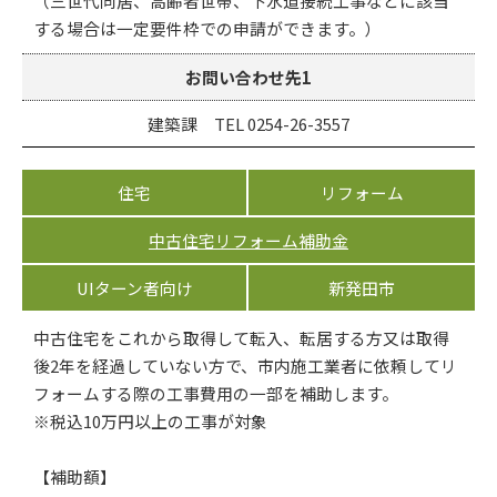
（三世代同居、高齢者世帯、下水道接続工事などに該当
する場合は一定要件枠での申請ができます。）
お問い合わせ先1
建築課 TEL 0254-26-3557
住宅
リフォーム
中古住宅リフォーム補助金
UIターン者向け
新発田市
中古住宅をこれから取得して転入、転居する方又は取得
後2年を経過していない方で、市内施工業者に依頼してリ
フォームする際の工事費用の一部を補助します。
※税込10万円以上の工事が対象
【補助額】