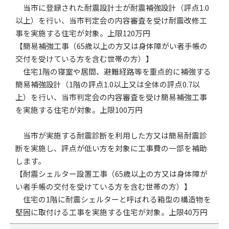
当市に登録された耐震設計士が耐震補強設計（評点1.0
以上）を行い、当市判定会の内容審査を受け耐震改修工
事を実施する住宅が対象。上限120万円
【簡易補強工事（65歳以上の方又は身体障がい者手帳の
交付を受けている方を含む世帯の方）】
住宅1階の寝室や居間、避難経路等を重点的に補強する
簡易補強設計（1階の評点1.0以上又は全体の評点0.7以
上）を行い、当市判定会の内容審査を受け簡易補強工事
を実施する住宅が対象。上限100万円
当市が実施する耐震診断を利用した方又は簡易耐震診
断を実施し、評点が低い方を対象に工事費の一部を補助
します。
【耐震シェルター設置工事（65歳以上の方又は身体障が
い者手帳の交付を受けている方を含む世帯の方）】
住宅の1階に耐震シェルターと呼ばれる箱型の構造物を
堅固に取付ける工事を実施する住宅が対象。上限40万円