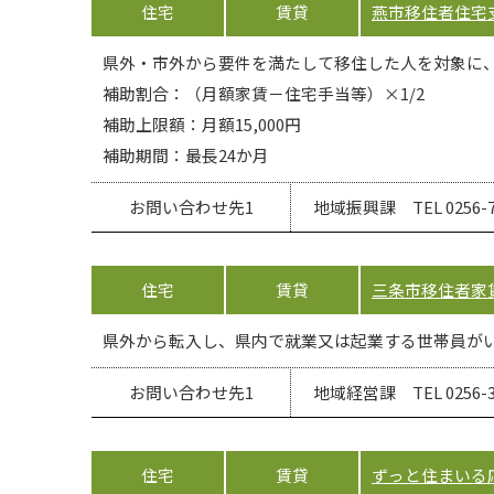
住宅
賃貸
燕市移住者住宅
県外・市外から要件を満たして移住した人を対象に、
補助割合：（月額家賃－住宅手当等）×1/2
補助上限額：月額15,000円
補助期間：最長24か月
お問い合わせ先1
地域振興課 TEL 0256-77
住宅
賃貸
三条市移住者家
県外から転入し、県内で就業又は起業する世帯員がい
お問い合わせ先1
地域経営課 TEL 0256-34
住宅
賃貸
ずっと住まいる