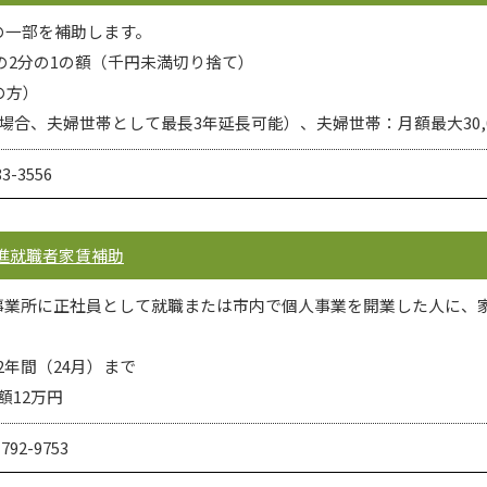
の一部を補助します。
の2分の1の額（千円未満切り捨て）
の方）
た場合、夫婦世帯として最長3年延長可能）、夫婦世帯：月額最大30,
-3556
進就職者家賃補助
業所に正社員として就職または市内で個人事業を開業した人に、家
2年間（24月）まで
額12万円
92-9753