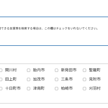
用できる支援策を検索する場合は、この欄はチェックをいれないでください。
関川村
胎内市
新発田市
聖籠町
田上町
加茂市
三条市
見附市
十日町市
津南町
柏崎市
刈羽村