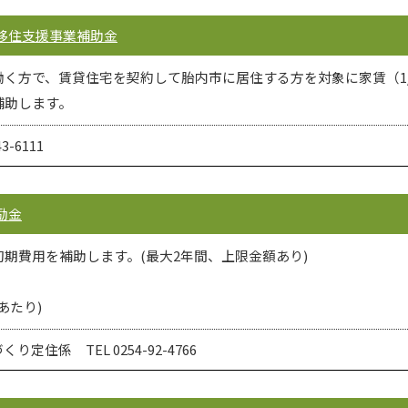
進移住支援事業補助金
く方で、賃貸住宅を契約して胎内市に居住する方を対象に家賃（1/2
補助します。
-6111
励金
期費用を補助します。(最大2年間、上限金額あり)
あたり)
定住係 TEL 0254-92-4766