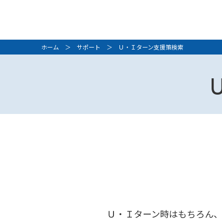
ホーム
＞
サポート
＞ Ｕ・Ｉターン支援策検索
Ｕ・Ｉターン時はもちろん