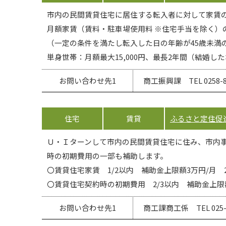
市内の民間賃貸住宅に居住する転入者に対して家賃
月額家賃（賃料・駐車場使用料 ※住宅手当を除く）
（一定の条件を満たし転入した日の年齢が45歳未満
単身世帯：月額最大15,000円、最長2年間（結婚し
お問い合わせ先1
商工振興課 TEL 0258-83
住宅
賃貸
ふるさと定住促
Ｕ・Ｉターンして市内の民間賃貸住宅に住み、市内事
時の初期費用の一部も補助します。
〇賃貸住宅家賃 1/2以内 補助金上限額3万円/月 
〇賃貸住宅契約時の初期費用 2/3以内 補助金上限
お問い合わせ先1
商工課商工係 TEL 025-7