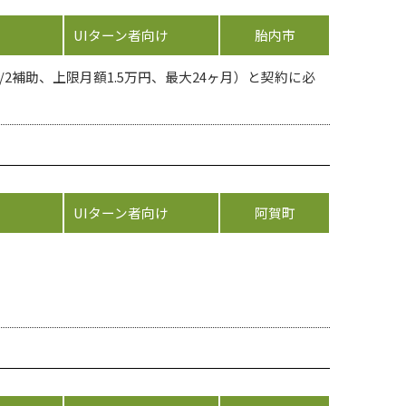
UIターン者向け
胎内市
補助、上限月額1.5万円、最大24ヶ月）と契約に必
UIターン者向け
阿賀町