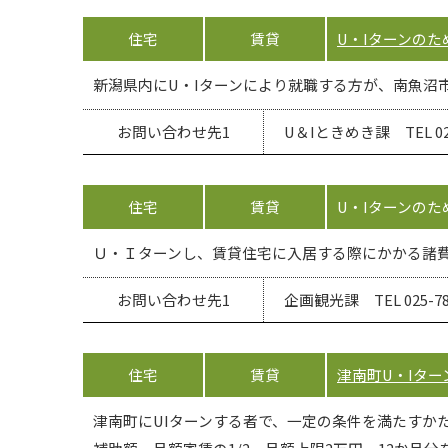
住宅
賃貸
U・Iターンの
新潟県内にU・Iターンにより就職する方が、南魚沼
お問い合わせ先1
U＆Iときめき課 TEL 025
住宅
賃貸
U・Iターンの
Ｕ・Ｉターンし、賃貸住宅に入居する際にかかる諸
お問い合わせ先1
企画観光課 TEL 025-784
住宅
賃貸
津南町U・Iタ
津南町にUIターンする者で、一定の条件を満たすか