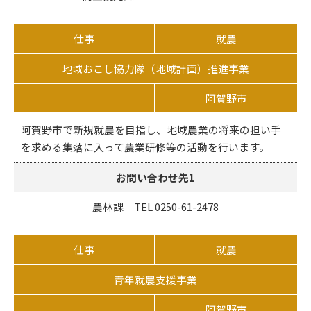
仕事
就農
地域おこし協力隊（地域計画）推進事業
阿賀野市
阿賀野市で新規就農を目指し、地域農業の将来の担い手
を求める集落に入って農業研修等の活動を行います。
お問い合わせ先1
農林課 TEL 0250-61-2478
仕事
就農
青年就農支援事業
阿賀野市