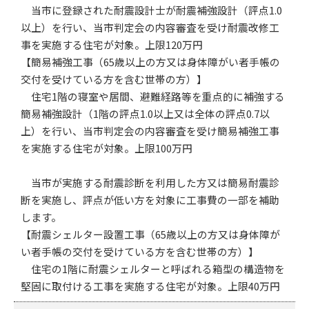
当市に登録された耐震設計士が耐震補強設計（評点1.0
以上）を行い、当市判定会の内容審査を受け耐震改修工
事を実施する住宅が対象。上限120万円
【簡易補強工事（65歳以上の方又は身体障がい者手帳の
交付を受けている方を含む世帯の方）】
住宅1階の寝室や居間、避難経路等を重点的に補強する
簡易補強設計（1階の評点1.0以上又は全体の評点0.7以
上）を行い、当市判定会の内容審査を受け簡易補強工事
を実施する住宅が対象。上限100万円
当市が実施する耐震診断を利用した方又は簡易耐震診
断を実施し、評点が低い方を対象に工事費の一部を補助
します。
【耐震シェルター設置工事（65歳以上の方又は身体障が
い者手帳の交付を受けている方を含む世帯の方）】
住宅の1階に耐震シェルターと呼ばれる箱型の構造物を
堅固に取付ける工事を実施する住宅が対象。上限40万円