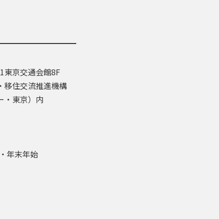
-1東京交通会館8F
・移住交流推進機構
ー・東京）内
盆・年末年始