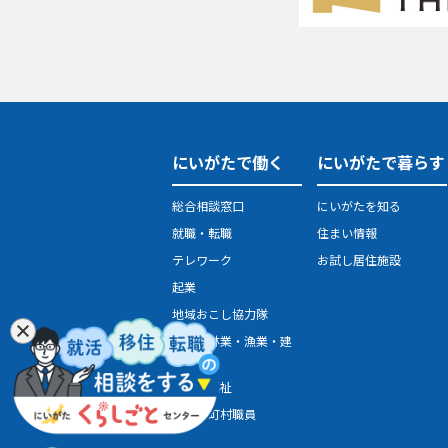
にいがたで働く
にいがたで暮らす
総合相談窓口
にいがたを知る
就職・転職
住まい情報
テレワーク
お試し居住施設
起業
地域おこし協力隊
農業・林業・漁業・建
設業
医療・福祉
県・市町村職員