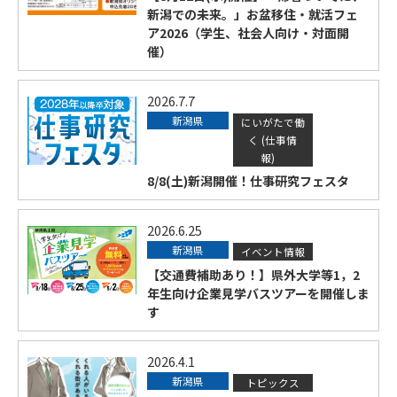
新潟での未来。」お盆移住・就活フェ
ア2026（学生、社会人向け・対面開
催）
2026.7.7
新潟県
にいがたで働
く (仕事情
報)
8/8(土)新潟開催！仕事研究フェスタ
2026.6.25
新潟県
イベント情報
【交通費補助あり！】県外大学等1，2
年生向け企業見学バスツアーを開催しま
す
2026.4.1
新潟県
トピックス