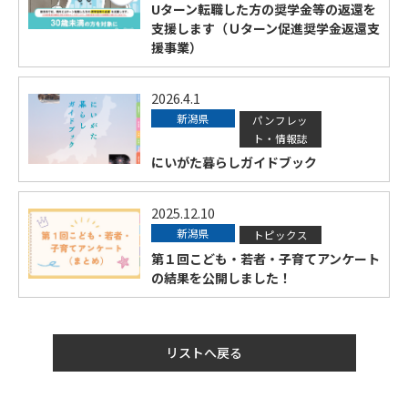
Uターン転職した方の奨学金等の返還を
支援します（Ｕターン促進奨学金返還支
援事業）
2026.4.1
新潟県
パンフレッ
ト・情報誌
にいがた暮らしガイドブック
2025.12.10
新潟県
トピックス
第１回こども・若者・子育てアンケート
の結果を公開しました！
リストへ戻る