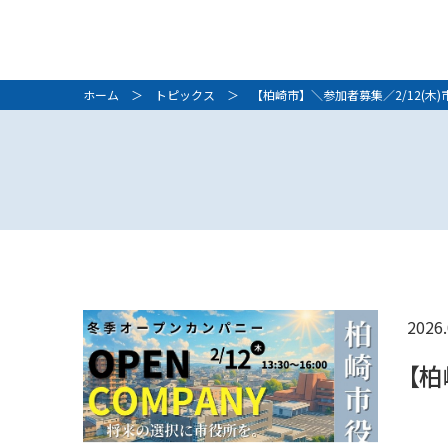
ホーム
＞
トピックス
＞ 【柏崎市】＼参加者募集／2/12(木
2026.
【柏