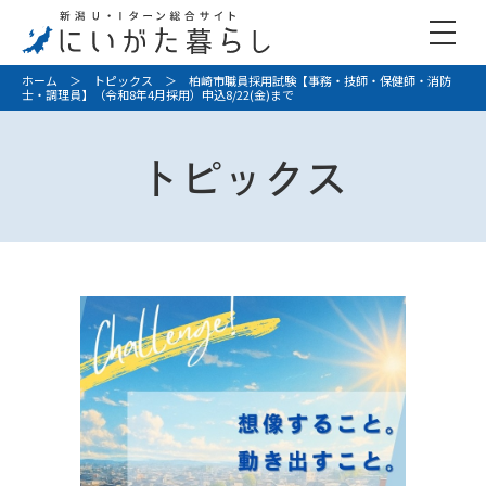
ホーム
＞
トピックス
＞ 柏崎市職員採用試験【事務・技師・保健師・消防
士・調理員】（令和8年4月採用）申込8/22(金)まで
トピックス