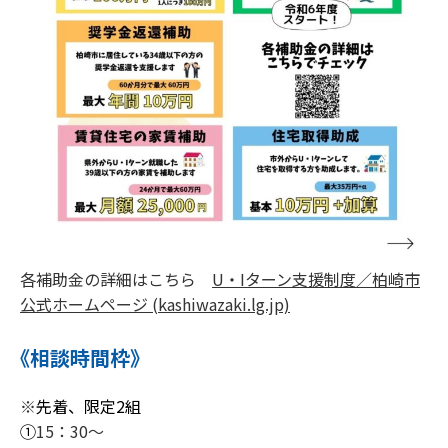
各補助金の詳細はこちら
U・Iターン支援制度／柏崎市
公式ホームページ (kashiwazaki.lg.jp)
《相談時間枠》
※
先着、限定2組
①
15：30～