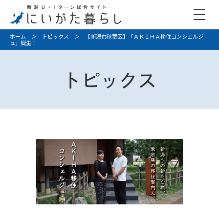
ホーム
＞
トピックス
＞ 【新潟市秋葉区】「ＡＫＩＨＡ移住コンシェルジ
ュ」誕生！
トピックス