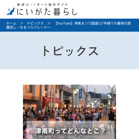
ホーム
＞
トピックス
＞ 【YouTube】津南まつり国道117号線での最後の民
踊流し・おまつりパレード～
トピックス