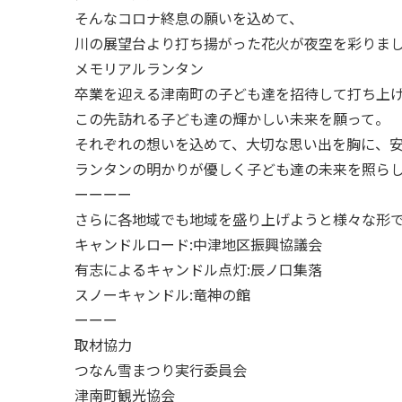
そんなコロナ終息の願いを込めて、
川の展望台より打ち揚がった花火が夜空を彩りま
メモリアルランタン
卒業を迎える津南町の子ども達を招待して打ち上
この先訪れる子ども達の輝かしい未来を願って。
それぞれの想いを込めて、大切な思い出を胸に、
ランタンの明かりが優しく子ども達の未来を照ら
ーーーー
さらに各地域でも地域を盛り上げようと様々な形
キャンドルロード:中津地区振興協議会
有志によるキャンドル点灯:辰ノ口集落
スノーキャンドル:竜神の館
ーーー
取材協力
つなん雪まつり実行委員会
津南町観光協会