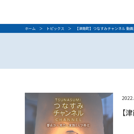
ホーム
＞
トピックス
＞ 【津南町】つなすみチャンネル 動画
2022.
【