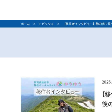
ホーム
＞
トピックス
＞ 【移住者インタビュー】胎内市で見つ
2026.
【
後