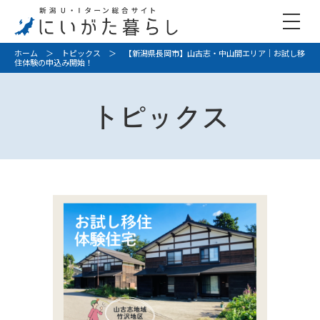
ホーム
＞
トピックス
＞ 【新潟県長岡市】山古志・中山間エリア｜お試し移
住体験の申込み開始！
トピックス