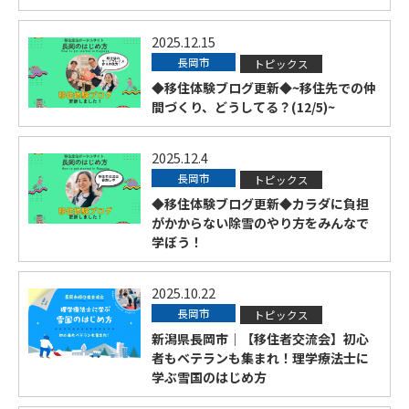
2025.12.15
長岡市
トピックス
◆移住体験ブログ更新◆~移住先での仲
間づくり、どうしてる？(12/5)~
2025.12.4
長岡市
トピックス
◆移住体験ブログ更新◆カラダに負担
がかからない除雪のやり方をみんなで
学ぼう！
2025.10.22
長岡市
トピックス
新潟県長岡市｜【移住者交流会】初心
者もベテランも集まれ！理学療法士に
学ぶ雪国のはじめ方